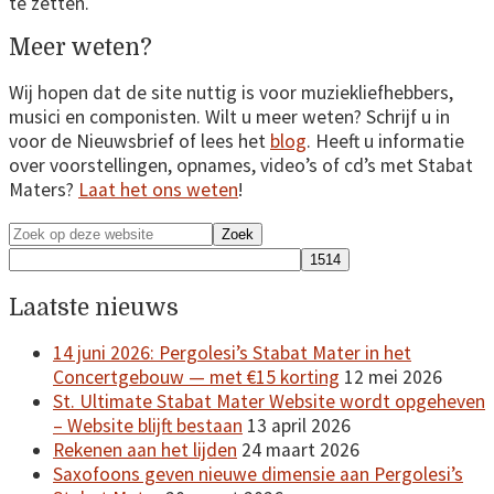
te zetten.
Meer weten?
Wij hopen dat de site nuttig is voor muziekliefhebbers,
musici en componisten. Wilt u meer weten? Schrijf u in
voor de Nieuwsbrief of lees het
blog
. Heeft u informatie
over voorstellingen, opnames, video’s of cd’s met Stabat
Maters?
Laat het ons weten
!
Primaire
Zoek
op
Sidebar
deze
website
Laatste nieuws
14 juni 2026: Pergolesi’s Stabat Mater in het
Concertgebouw — met €15 korting
12 mei 2026
St. Ultimate Stabat Mater Website wordt opgeheven
– Website blijft bestaan
13 april 2026
Rekenen aan het lijden
24 maart 2026
Saxofoons geven nieuwe dimensie aan Pergolesi’s