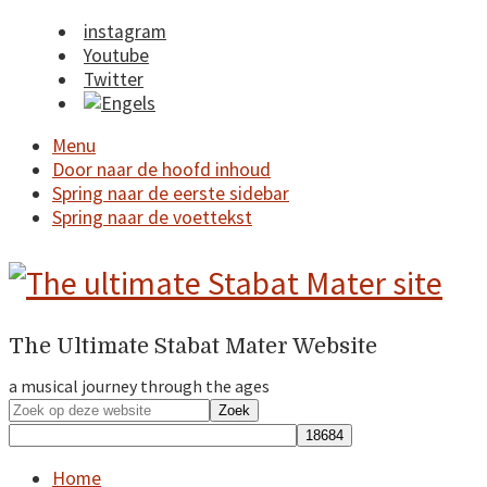
instagram
Youtube
Twitter
Menu
Door naar de hoofd inhoud
Spring naar de eerste sidebar
Spring naar de voettekst
The Ultimate Stabat Mater Website
a
Header
Right
a musical journey through the ages
musical
Zoek
journey
op
deze
through
Home
website