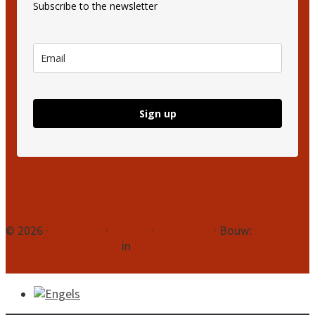
Subscribe to the newsletter
Sign up
Site
© 2026 ·
Copyright
·
Privacy
·
Disclaimer
· Bouw:
Bronwasser Websites
in
WordPress
Footer